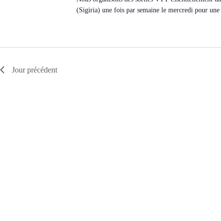
u
(Sigiria) une fois par semaine le mercredi pour une
n
e
d
a
t
e
.
Jour précédent