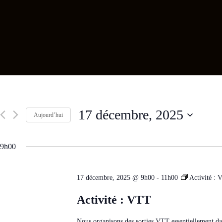
17 décembre, 2025
Aujourd’hui
S
é
l
9h00
e
c
t
17 décembre, 2025 @ 9h00
-
11h00
Activité :
i
o
n
Activité : VTT
n
e
z
Nous organisons des sorties VTT essentiellement dan