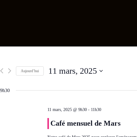
11 mars, 2025
Aujourd’hui
S
é
l
9h30
e
c
t
11 mars, 2025 @ 9h30
-
11h30
i
o
n
Café mensuel de Mars
n
e
z