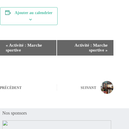
Ajouter au calendrier
N
«
Activité : Marche
Activité : Marche
a
sportive
sportive
»
v
i
g
a
t
i
o
PRÉCÉDENT
SUIVANT
n
É
v
è
n
Nos sponsors
e
m
e