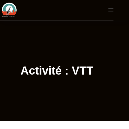
Passer
au
contenu
Activité : VTT